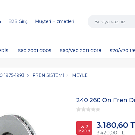
a
B2B Giriş
Müşteri Hizmetleri
ERİSİ
S60 2001-2009
S60/V60 2011-2018
S70/V70 1
0 1975-1993
FREN SİSTEMİ
MEYLE
240 260 Ön Fren Di
3.180,60 
% 7
İNDİRİM
3.420,00 TL