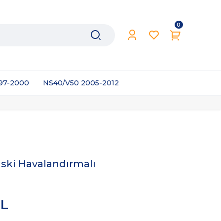
0
997-2000
NS40/V50 2005-2012
ski Havalandırmalı
TL