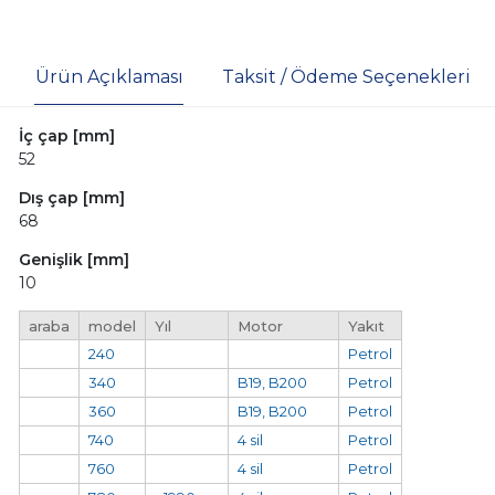
Ürün Açıklaması
Taksit / Ödeme Seçenekleri
İç çap [mm]
52
Dış çap [mm]
68
Genişlik [mm]
10
araba
model
Yıl
Motor
Yakıt
240
Petrol
340
B19, B200
Petrol
360
B19, B200
Petrol
740
4 sil
Petrol
760
4 sil
Petrol