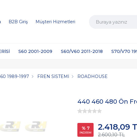
a
B2B Giriş
Müşteri Hizmetleri
ERİSİ
S60 2001-2009
S60/V60 2011-2018
S70/V70 1
460 1989-1997
FREN SİSTEMİ
ROADHOUSE
440 460 480 Ön Fr
2.418,09 
% 7
İNDİRİM
2.600,10 TL