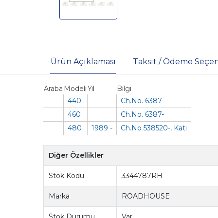
Ürün Açıklaması
Taksit / Ödeme Seçen
Araba
Modeli
Yıl
Bilgi
440
Ch.No. 6387-
460
Ch.No. 6387-
480
1989 -
Ch.No 538520-, Katı
Diğer Özellikler
Stok Kodu
3344787RH
Marka
ROADHOUSE
Stok Durumu
Var