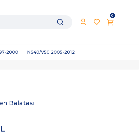
0
997-2000
NS40/V50 2005-2012
en Balatası
TL