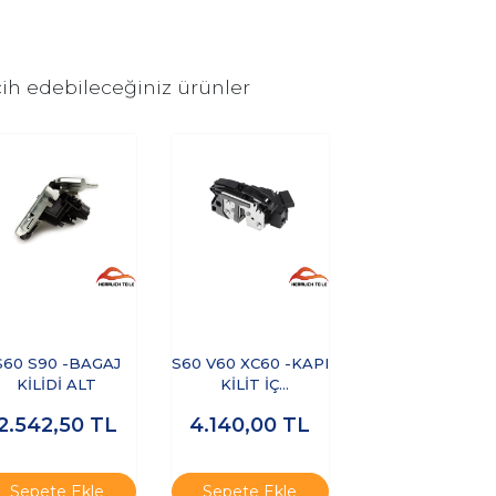
ih edebileceğiniz ürünler
S60 S90 -BAGAJ
S60 V60 XC60 -KAPI
KİLİDİ ALT
KİLİT İÇ
MEKANİZMA ARKA
2.542,50
TL
4.140,00
TL
SAĞ
Sepete Ekle
Sepete Ekle