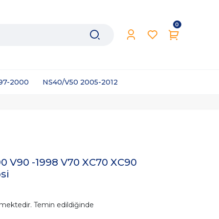
0
997-2000
NS40/V50 2005-2012
90 V90 -1998 V70 XC70 XC90
si
mektedir. Temin edildiğinde