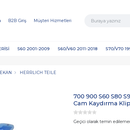
a
B2B Giriş
Müşteri Hizmetleri
ERİSİ
S60 2001-2009
S60/V60 2011-2018
S70/V70 1
MEKAN
HERRLICH TEILE
700 900 S60 S80 S
Cam Kaydırma Klip
Geçici olarak temin edileme