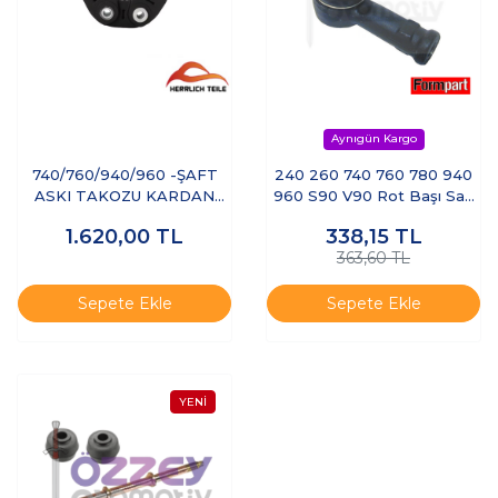
740/760/940/960 -ŞAFT
240 260 740 760 780 940
ASKI TAKOZU KARDAN
960 S90 V90 Rot Başı Sağ
MİLİ
Sol
1.620,00
TL
338,15
TL
363,60 TL
Sepete Ekle
Sepete Ekle