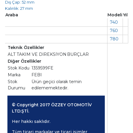
Dış Çap: 52 mm
Kalınlık: 27 mm
Araba
Modeli
Yıl
740
760
780
Teknik Özellikler
ALT TAKIM VE DİREKSİYON
BURÇLAR
Diğer Özellikler
Stok Kodu
1359599FE
Marka
FEBI
Stok
Ürün geçici olarak temin
Durumu
edilememektedir.
© Copyright 2017 ÖZZEY OTOMOTİV
LTD.ŞTİ.
Her hakkı saklıdır.
Tüm ticari markalar ve ticari isimler