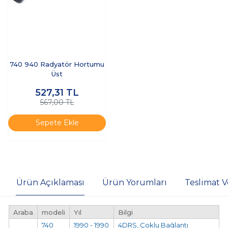
740 940 Radyatör Hortumu
Üst
527,31
TL
567,00 TL
Sepete Ekle
Ürün Açıklaması
Ürün Yorumları
Teslimat V
Araba
modeli
Yıl
Bilgi
740
1990 - 1990
4DRS, Çoklu Bağlantı