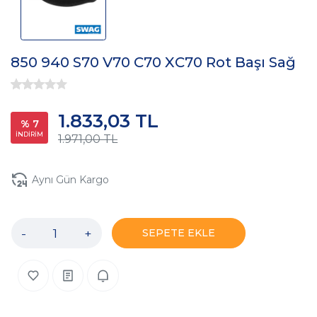
850 940 S70 V70 C70 XC70 Rot Başı Sağ
1.833,03 TL
% 7
İNDİRİM
1.971,00 TL
Aynı Gün Kargo
-
+
SEPETE EKLE