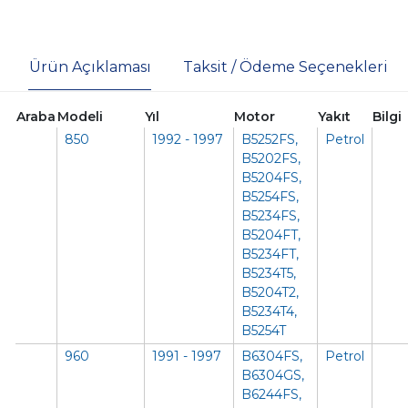
Ürün Açıklaması
Taksit / Ödeme Seçenekleri
Araba
Modeli
Yıl
Motor
Yakıt
Bilgi
850
1992 - 1997
B5252FS,
Petrol
B5202FS,
B5204FS,
B5254FS,
B5234FS,
B5204FT,
B5234FT,
B5234T5,
B5204T2,
B5234T4,
B5254T
960
1991 - 1997
B6304FS,
Petrol
B6304GS,
B6244FS,