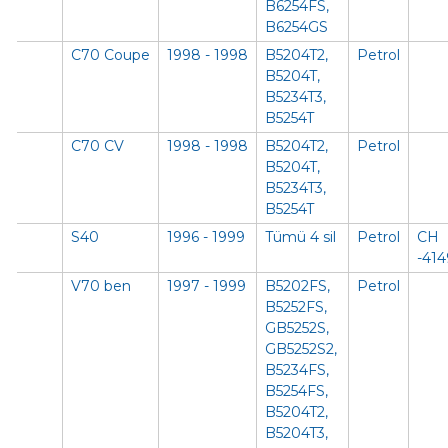
B6254FS,
B6254GS
C70 Coupe
1998 - 1998
B5204T2,
Petrol
B5204T,
B5234T3,
B5254T
C70 CV
1998 - 1998
B5204T2,
Petrol
B5204T,
B5234T3,
B5254T
S40
1996 - 1999
Tümü 4 sil
Petrol
CH
-41
V70 ben
1997 - 1999
B5202FS,
Petrol
B5252FS,
GB5252S,
GB5252S2,
B5234FS,
B5254FS,
B5204T2,
B5204T3,