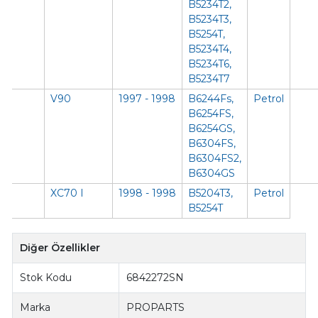
B5234T2,
B5234T3,
B5254T,
B5234T4,
B5234T6,
B5234T7
V90
1997 - 1998
B6244Fs,
Petrol
B6254FS,
B6254GS,
B6304FS,
B6304FS2,
B6304GS
XC70 I
1998 - 1998
B5204T3,
Petrol
B5254T
Diğer Özellikler
Stok Kodu
6842272SN
Marka
PROPARTS