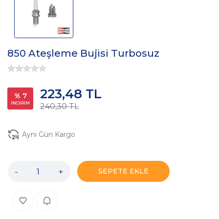
850 Ateşleme Bujisi Turbosuz
223,48 TL
% 7
İNDİRİM
240,30 TL
Aynı Gün Kargo
-
+
SEPETE EKLE