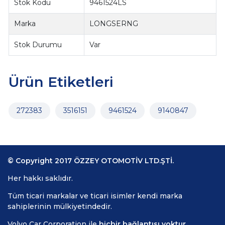
Stok Kodu
9461524LS
Marka
LONGSERNG
Stok Durumu
Var
Ürün Etiketleri
272383
3516151
9461524
9140847
© Copyright 2017 ÖZZEY OTOMOTİV LTD.ŞTİ.
Her hakkı saklıdır.
Tüm ticari markalar ve ticari isimler kendi marka
sahiplerinin mülkiyetindedir.
Volvo Car Corporation ile
hiçbir bağlantısı yoktur.