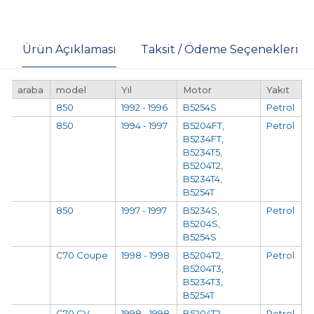
Ürün Açıklaması
Taksit / Ödeme Seçenekleri
araba
model
Yıl
Motor
Yakıt
850
1992 - 1996
B5254S
Petrol
850
1994 - 1997
B5204FT,
Petrol
B5234FT,
B5234T5,
B5204T2,
B5234T4,
B5254T
850
1997 - 1997
B5234S,
Petrol
B5204S,
B5254S
C70 Coupe
1998 - 1998
B5204T2,
Petrol
B5204T3,
B5234T3,
B5254T
C70 CV
1998 - 1998
B5204T2,
Petrol