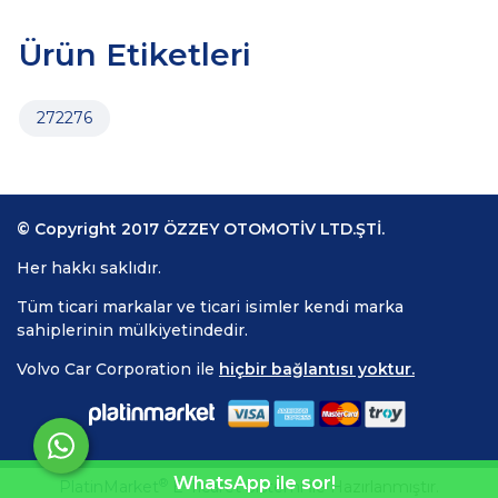
Ürün Etiketleri
272276
© Copyright 2017 ÖZZEY OTOMOTİV LTD.ŞTİ.
Her hakkı saklıdır.
Tüm ticari markalar ve ticari isimler kendi marka
sahiplerinin mülkiyetindedir.
Volvo Car Corporation ile
hiçbir bağlantısı yoktur.
WhatsApp ile sor!
®
PlatinMarket
E-Ticaret Sistemi
İle Hazırlanmıştır.