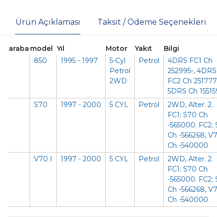
Ürün Açıklaması
Taksit / Ödeme Seçenekleri
araba
model
Yıl
Motor
Yakıt
Bilgi
850
1995 - 1997
5-Cyl
Petrol
4DRS FC1 Ch
Petrol
252995-, 4DRS
2WD
FC2 Ch 251777-
5DRS Ch 15515
S70
1997 - 2000
5 CYL
Petrol
2WD, Alter.
2.
FC1;
S70 Ch
-565000.
FC2;
Ch -566268, V
Ch -540000
V70 I
1997 - 2000
5 CYL
Petrol
2WD, Alter.
2.
FC1;
S70 Ch
-565000.
FC2;
Ch -566268, V
Ch -540000