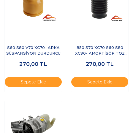
S60 S80 V70 XC70- ARKA
850 S70 XC70 S60 S80
SÜSPANSİYON DURDURCU
XC90- AMORTİSÖR TOZ
KÖRÜĞÜ SAĞ / SOL
270,00
TL
270,00
TL
Sepete Ekle
Sepete Ekle