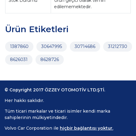
Stok Durumu
Ürün geçici olarak temin
edilememektedir.
Ürün Etiketleri
1387860
30647995
30714686
31212730
8626031
8628726
© Copyright 2017 ÖZZEY OTOMOTİV LTD.ŞTİ.
Her hakkı saklıdır.
Tüm ticari markalar ve ticari isimler kendi marka
sahiplerinin mülkiyetindedir.
Volvo Car Corporation ile
hiçbir bağlantısı yoktur.