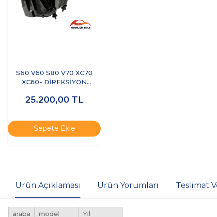
S60 V60 S80 V70 XC70
XC60- DİREKSİYON
POMPASI ELEKTRİKLİ
25.200,00
TL
Sepete Ekle
Ürün Açıklaması
Ürün Yorumları
Teslimat V
araba
model
Yıl