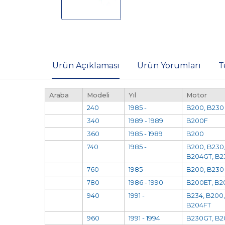
Ürün Açıklaması
Ürün Yorumları
T
Araba
Modeli
Yıl
Motor
240
1985 -
B200, B230
340
1989 - 1989
B200F
360
1985 - 1989
B200
740
1985 -
B200, B230,
B204GT, B2
760
1985 -
B200, B230
780
1986 - 1990
B200ET, B2
940
1991 -
B234, B200,
B204FT
960
1991 - 1994
B230GT, B2