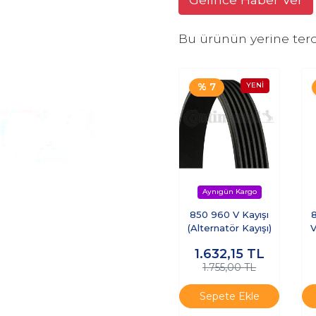
Bu ürünün yerine terc
% 7
850 960 V Kayışı
(Alternatör Kayışı)
V
1.632,15
TL
1.755,00 TL
Sepete Ekle