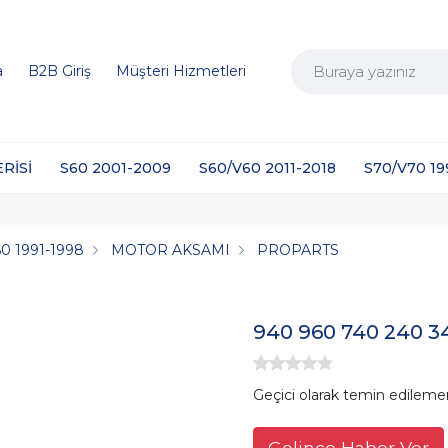
a
B2B Giriş
Müşteri Hizmetleri
ERİSİ
S60 2001-2009
S60/V60 2011-2018
S70/V70 1
0 1991-1998
MOTOR AKSAMI
PROPARTS
940 960 740 240 34
Geçici olarak temin edileme
Gelince Haber Ver