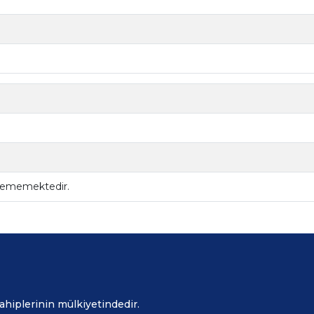
ilememektedir.
sahiplerinin mülkiyetindedir.