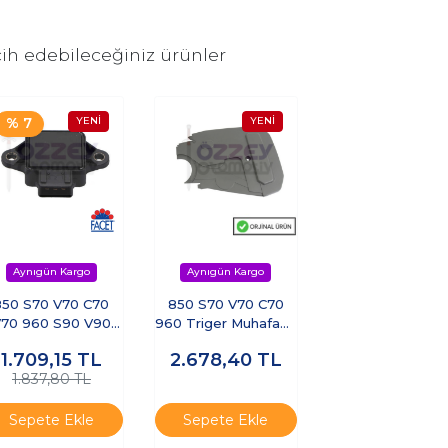
ih edebileceğiniz ürünler
% 7
850 S70 V70 C70
850 S70 V70 C70
70 960 S90 V90
960 Triger Muhafaza
Potansiyometre
Kapağı ( Dış Taraf )
1.709,15
TL
2.678,40
TL
1.837,80 TL
Sepete Ekle
Sepete Ekle