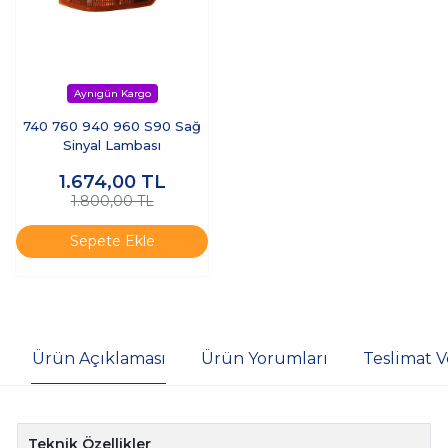
740 760 940 960 S90 Sağ
Sinyal Lambası
1.674,00
TL
1.800,00 TL
Sepete Ekle
Ürün Açıklaması
Ürün Yorumları
Teslimat V
Teknik Özellikler