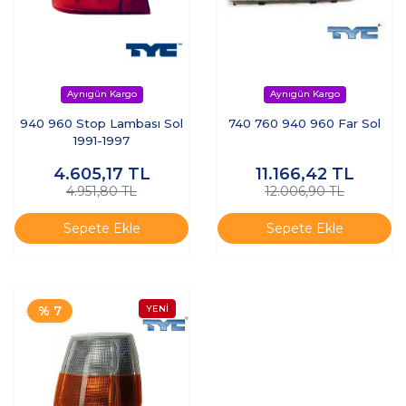
940 960 Stop Lambası Sol
740 760 940 960 Far Sol
1991-1997
4.605,17
TL
11.166,42
TL
4.951,80 TL
12.006,90 TL
Sepete Ekle
Sepete Ekle
% 7