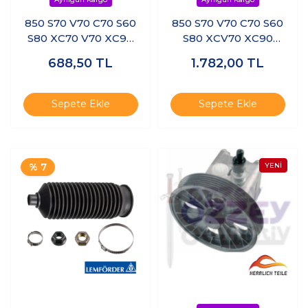
850 S70 V70 C70 S60
850 S70 V70 C70 S60
S80 XC70 V70 XC90
S80 XCV70 XC90
Motor Alt Travers
Motor Alt Travers
688,50
TL
1.782,00
TL
Burcu Ön
Burcu Sol Arka
Sepete Ekle
Sepete Ekle
% 7