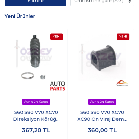
Filtrele
Yeni Ürünler
S60 S80 V70 XC70
S60 S80 V70 XC70
Direksiyon Körüğü
XC90 Ön Viraj Demir
Kiti Sağ Sol
Lastiği
367,20
TL
360,00
TL