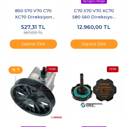
850 S70 V70 C70
C70 S70 V70 XC70
XC70 Direksiyon
S80 S60 Direksiyon
Körüğü
Pompası
527,31
TL
12.960,00
TL
567,00 TL
Sepete Ekle
Sepete Ekle
% 7