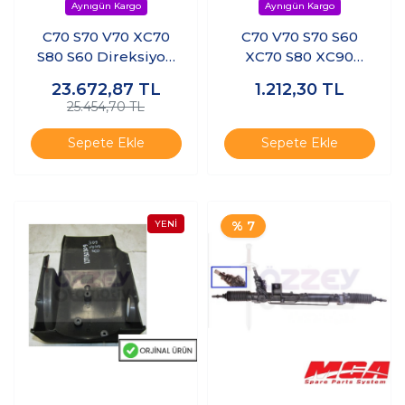
C70 S70 V70 XC70
C70 V70 S70 S60
S80 S60 Direksiyon
XC70 S80 XC90
Pompası 8251736
Direksiyon Yağ
23.672,87
TL
1.212,30
TL
Dolum Kapağı
25.454,70 TL
Sepete Ekle
Sepete Ekle
% 7