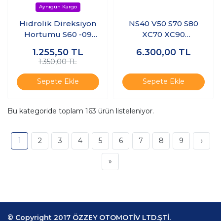
Hidrolik Direksiyon
NS40 V50 S70 S80
Hortumu S60 -09
XC70 XC90
S70 V70 -2000 S80
-ŞANZUMAN ARA
1.255,50
TL
6.300,00
TL
-06 V70 XC -2000
MANŞONU
1.350,00 TL
XC70 -2007
Sepete Ekle
Sepete Ekle
Bu kategoride toplam
163
ürün listeleniyor.
1
2
3
4
5
6
7
8
9
›
»
© Copyright 2017 ÖZZEY OTOMOTİV LTD.ŞTİ.