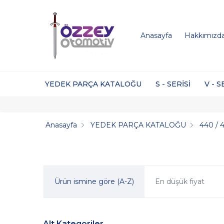
Anasayfa
Hakkımızd
YEDEK PARÇA KATALOĞU
S - SERİSİ
V - S
Anasayfa
YEDEK PARÇA KATALOĞU
440 / 
Ürün ismine göre (A-Z)
En düşük fiyat
Alt Kategoriler