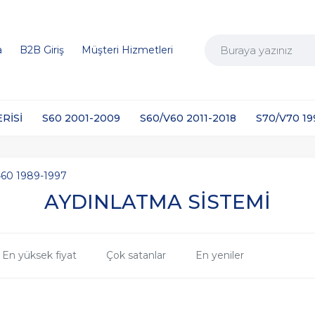
a
B2B Giriş
Müşteri Hizmetleri
ERİSİ
S60 2001-2009
S60/V60 2011-2018
S70/V70 1
460 1989-1997
AYDINLATMA SİSTEMİ
En yüksek fiyat
Çok satanlar
En yeniler