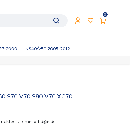
0
997-2000
NS40/V50 2005-2012
60 S70 V70 S80 V70 XC70
mektedir. Temin edildiğinde