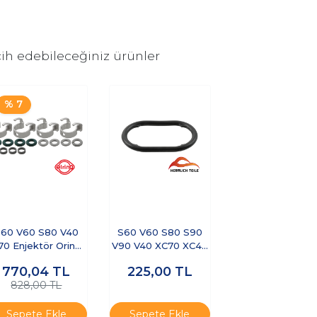
ih edebileceğiniz ürünler
% 7
60 V60 S80 V40
S60 V60 S80 S90
70 Enjektör Oring
V90 V40 XC70 XC40
Kiti
EX40 XC60 XC90-
770,04
TL
225,00
TL
YAĞ SOĞUTUCU
828,00 TL
ŞANZUMAN ORİNG
Sepete Ekle
Sepete Ekle