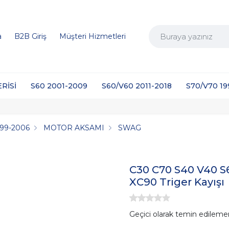
a
B2B Giriş
Müşteri Hizmetleri
ERİSİ
S60 2001-2009
S60/V60 2011-2018
S70/V70 1
999-2006
MOTOR AKSAMI
SWAG
C30 C70 S40 V40 S
XC90 Triger Kayışı
Geçici olarak temin edileme