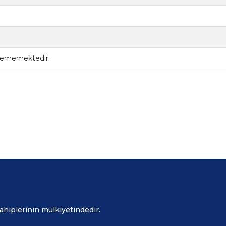
ilememektedir.
sahiplerinin mülkiyetindedir.