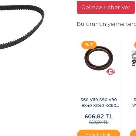
Gelince Haber Ver
Bu ürünün yerine terc
% 7
S60 V60 S90 V90
S
EX40 XC40 XC60
V
XC90 Krank Keçesi
606,82
TL
Ön
652,50 TL
Sepete Ekle