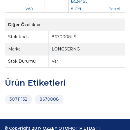
B5244S5
V60
5-CYL
Petrol
Diğer Özellikler
Stok Kodu
8670008LS
Marka
LONGSERNG
Stok Durumu
Var
Ürün Etiketleri
30711132
8670008
© Copyright 2017 ÖZZEY OTOMOTİV LTD.ŞTİ.