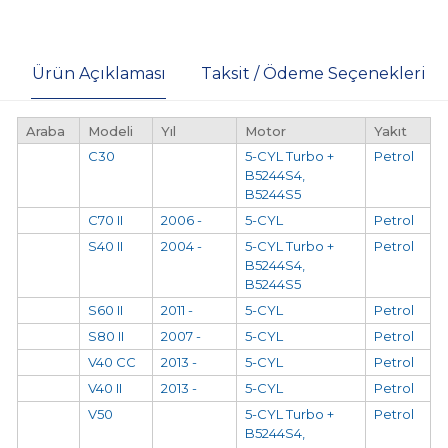
Ürün Açıklaması
Taksit / Ödeme Seçenekleri
Araba
Modeli
Yıl
Motor
Yakıt
C30
5-CYL Turbo +
Petrol
B5244S4,
B5244S5
C70 II
2006 -
5-CYL
Petrol
S40 II
2004 -
5-CYL Turbo +
Petrol
B5244S4,
B5244S5
S60 II
2011 -
5-CYL
Petrol
S80 II
2007 -
5-CYL
Petrol
V40 CC
2013 -
5-CYL
Petrol
V40 II
2013 -
5-CYL
Petrol
V50
5-CYL Turbo +
Petrol
B5244S4,