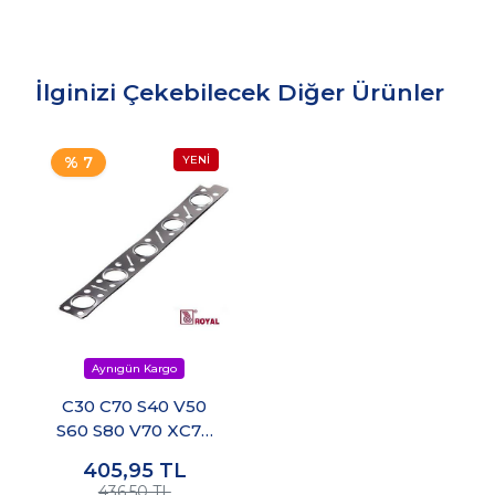
İlginizi Çekebilecek Diğer Ürünler
% 7
C30 C70 S40 V50
S60 S80 V70 XC70
XC60 XC90 Egsoz
405,95
TL
Manifold Contası
436,50 TL