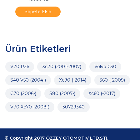
D5
Sepete Ekle
Ürün Etiketleri
V70 P26
Xc70 (2001-2007)
Volvo C30
S40 V50 (2004-)
Xc90 (-2014)
S60 (-2009)
C70 (2006-)
S80 (2007-)
Xc60 (-2017)
V70 Xc70 (2008-)
30729340
© Copyright 2017 ÖZZEY OTOMOTİV LTD.ŞTİ.