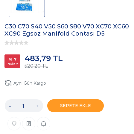
C30 C70 S40 V50 S60 S80 V70 XC70 XC60
XC90 Egsoz Manifold Contası D5
483,79 TL
% 7
İNDİRİM
520,20 TL
Aynı Gün Kargo
-
+
SEPETE EKLE