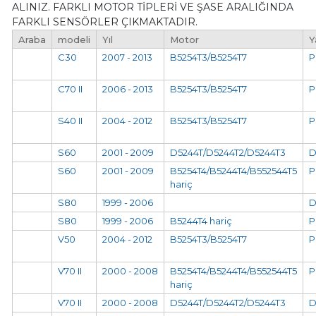
ALINIZ. FARKLI MOTOR TİPLERİ VE ŞASE ARALIĞINDA
FARKLI SENSÖRLER ÇIKMAKTADIR.
Araba
modeli
Yıl
Motor
Y
C30
2007 - 2013
B5254T3/B5254T7
P
C70 II
2006 - 2013
B5254T3/B5254T7
P
S40 II
2004 - 2012
B5254T3/B5254T7
P
S60
2001 - 2009
D5244T/D5244T2/D5244T3
D
S60
2001 - 2009
B5254T4/B5244T4/B552544T5
P
hariç
S80
1999 - 2006
D
S80
1999 - 2006
B5244T4 hariç
P
V50
2004 - 2012
B5254T3/B5254T7
P
V70 II
2000 - 2008
B5254T4/B5244T4/B552544T5
P
hariç
V70 II
2000 - 2008
D5244T/D5244T2/D5244T3
D