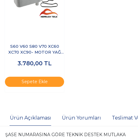
S60 V60 S80 V70 XC60
XC70 XC90- MOTOR YAĞ
SOĞUTUCU
3.780,00
TL
Sepete Ekle
Ürün Açıklaması
Ürün Yorumları
Teslimat V
ŞASE NUMARASINA GÖRE TEKNİK DESTEK MUTLAKA