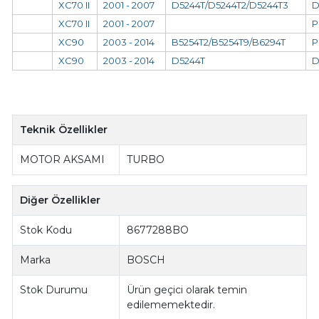
XC70 II
2001 - 2007
D5244T/D5244T2/D5244T3
D
XC70 II
2001 - 2007
P
XC90
2003 - 2014
B5254T2/B5254T9/B6294T
P
XC90
2003 - 2014
D5244T
D
Teknik Özellikler
MOTOR AKSAMI
TURBO
Diğer Özellikler
Stok Kodu
8677288BO
Marka
BOSCH
Stok Durumu
Ürün geçici olarak temin
edilememektedir.