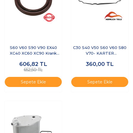
S60 V60 S90 V90 EX40
C30 S40 V50 S60 V60 S80
XC40 XC60 XC90 Krank
V70- KARTER
Keçesi Ön
HAVALANDIRMA CONTASI
606,82
TL
360,00
TL
652,50 TL
Sepete Ekle
Sepete Ekle