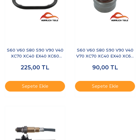
S60 V60 S80 S90 V90 V40
S60 V60 S80 S90 V90 V40
XC70 XC40 EX40 XC60
V70 XC70 XC40 EX40 XC60
XC90- YAĞ SOĞUTUCU
XC90- SUBAP LASTİĞİ
225,00
TL
90,00
TL
ŞANZUMAN ORİNG
D4/B4
Sepete Ekle
Sepete Ekle