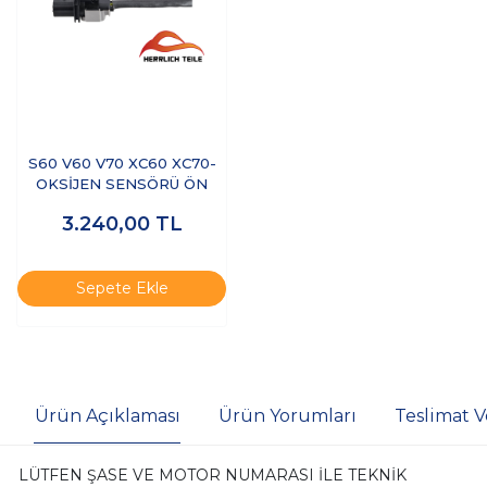
S60 V60 V70 XC60 XC70-
OKSİJEN SENSÖRÜ ÖN
3.240,00
TL
Sepete Ekle
Ürün Açıklaması
Ürün Yorumları
Teslimat V
LÜTFEN ŞASE VE MOTOR NUMARASI İLE TEKNİK