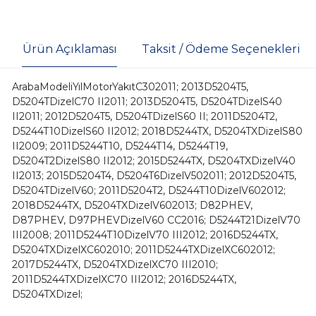
Ürün Açıklaması
Taksit / Ödeme Seçenekleri
ArabaModeliYılMotorYakıtC302011; 2013D5204T5,
D5204TDizelC70 II2011; 2013D5204T5, D5204TDizelS40
II2011; 2012D5204T5, D5204TDizelS60 II; 2011D5204T2,
D5244T10DizelS60 II2012; 2018D5244TX, D5204TXDizelS80
II2009; 2011D5244T10, D5244T14, D5244T19,
D5204T2DizelS80 II2012; 2015D5244TX, D5204TXDizelV40
II2013; 2015D5204T4, D5204T6DizelV502011; 2012D5204T5,
D5204TDizelV60; 2011D5204T2, D5244T10DizelV602012;
2018D5244TX, D5204TXDizelV602013; D82PHEV,
D87PHEV, D97PHEVDizelV60 CC2016; D5244T21DizelV70
III2008; 2011D5244T10DizelV70 III2012; 2016D5244TX,
D5204TXDizelXC602010; 2011D5244TXDizelXC602012;
2017D5244TX, D5204TXDizelXC70 III2010;
2011D5244TXDizelXC70 III2012; 2016D5244TX,
D5204TXDizel;