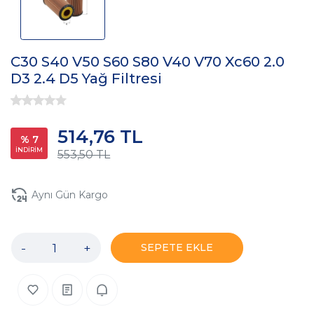
C30 S40 V50 S60 S80 V40 V70 Xc60 2.0
D3 2.4 D5 Yağ Filtresi
514,76 TL
% 7
İNDİRİM
553,50 TL
Aynı Gün Kargo
-
+
SEPETE EKLE