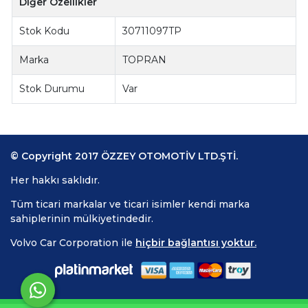
Diğer Özellikler
Stok Kodu
30711097TP
Marka
TOPRAN
Stok Durumu
Var
© Copyright 2017 ÖZZEY OTOMOTİV LTD.ŞTİ.
Her hakkı saklıdır.
Tüm ticari markalar ve ticari isimler kendi marka
sahiplerinin mülkiyetindedir.
Volvo Car Corporation ile
hiçbir bağlantısı yoktur.