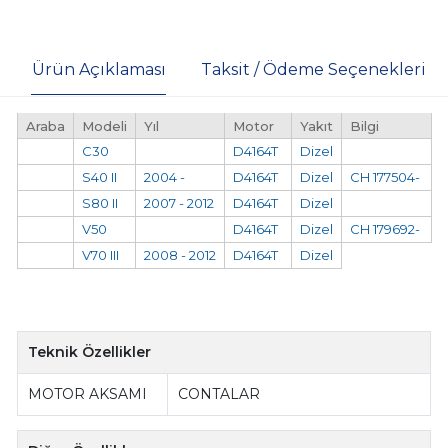
Ürün Açıklaması
Taksit / Ödeme Seçenekleri
Araba
Modeli
Yıl
Motor
Yakıt
Bilgi
C30
D4164T
Dizel
S40 II
2004 -
D4164T
Dizel
CH 177504-
S80 II
2007 - 2012
D4164T
Dizel
V50
D4164T
Dizel
CH 179692-
V70 III
2008 - 2012
D4164T
Dizel
Teknik Özellikler
MOTOR AKSAMI
CONTALAR