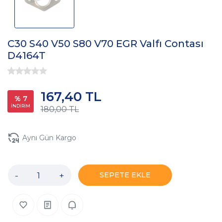
C30 S40 V50 S80 V70 EGR Valfı Contası
D4164T
167,40 TL
% 7
İNDİRİM
180,00 TL
Aynı Gün Kargo
-
+
SEPETE EKLE