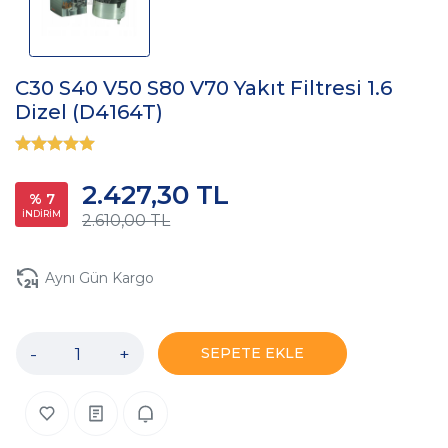
C30 S40 V50 S80 V70 Yakıt Filtresi 1.6
Dizel (D4164T)
2.427,30 TL
% 7
İNDİRİM
2.610,00 TL
Aynı Gün Kargo
-
+
SEPETE EKLE