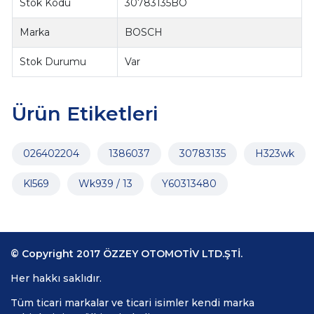
Stok Kodu
30783135BO
Marka
BOSCH
Stok Durumu
Var
Ürün Etiketleri
026402204
1386037
30783135
H323wk
Kl569
Wk939 / 13
Y60313480
© Copyright 2017 ÖZZEY OTOMOTİV LTD.ŞTİ.
Her hakkı saklıdır.
Tüm ticari markalar ve ticari isimler kendi marka