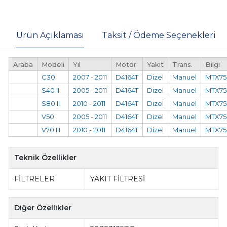
Ürün Açıklaması
Taksit / Ödeme Seçenekleri
Araba
Modeli
Yıl
Motor
Yakıt
Trans.
Bilgi
C30
2007 - 2011
D4164T
Dizel
Manuel
MTX75
S40 II
2005 - 2011
D4164T
Dizel
Manuel
MTX75
S80 II
2010 - 2011
D4164T
Dizel
Manuel
MTX75
V50
2005 - 2011
D4164T
Dizel
Manuel
MTX75
V70 III
2010 - 2011
D4164T
Dizel
Manuel
MTX75
Teknik Özellikler
FİLTRELER
YAKIT FİLTRESİ
Diğer Özellikler