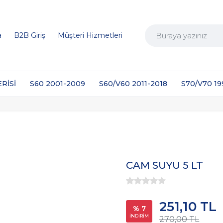
a
B2B Giriş
Müşteri Hizmetleri
ERİSİ
S60 2001-2009
S60/V60 2011-2018
S70/V70 1
CAM SUYU 5 LT
251,10 TL
% 7
İNDİRİM
270,00 TL