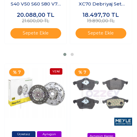
S40 V50 S60 S80 V70
XC70 Debriyaj Seti
Debriyaj Seti
(Baskı Balata)
20.088,00
TL
18.497,70
TL
21.600,00 TL
19.890,00 TL
Sepete Ekle
Sepete Ekle
% 7
% 7