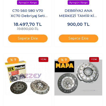
C70 S60 S80 V70
DEBRİYAJ ANA
XC70 Debriyaj Seti
MERKEZİ TAMİR KİTİ
(Baskı Balata)
S60/V70/S80/XC70
18.497,70
TL
900,00
TL
MANUEL
19.890,00 TL
Sepete Ekle
Sepete Ekle
% 7
% 7