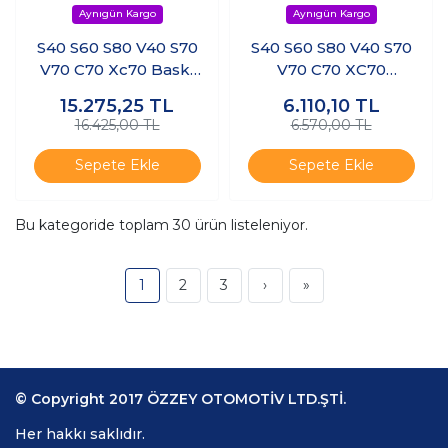
S40 S60 S80 V40 S70
S40 S60 S80 V40 S70
V70 C70 Xc70 Baskı
V70 C70 XC70
Balata Debriyaj Seti
Debriyaj Setİ Baskı
15.275,25
TL
6.110,10
TL
Balata
16.425,00 TL
6.570,00 TL
Sepete Ekle
Sepete Ekle
Bu kategoride toplam
30
ürün listeleniyor.
1
2
3
›
»
© Copyright 2017 ÖZZEY OTOMOTİV LTD.ŞTİ.
Her hakkı saklıdır.