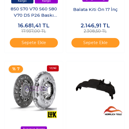
850 S70 V70 S60 S80
Balata Kiti Ön 17 İnç
V70 D5 P26 Baskı
Balata Kiti
16.681,41
TL
2.146,91
TL
17.937,00 TL
2.308,50 TL
Sepete Ekle
Sepete Ekle
% 7