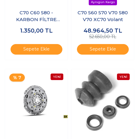
C70 C60 S80 -
C70 S60 S70 V70 S80
KARBON FİLTRE
V70 XC70 Volant
VALFİ
1.350,00
TL
48.964,50
TL
52.650,00 TL
Sepete Ekle
Sepete Ekle
% 7