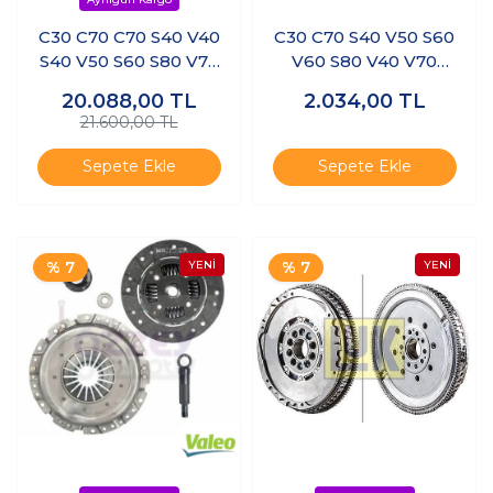
C30 C70 C70 S40 V40
C30 C70 S40 V50 S60
S40 V50 S60 S80 V70
V60 S80 V40 V70
Debriyaj Seti
XC70 XC60-Triger
20.088,00
TL
2.034,00
TL
Kayış Üst Kapağı
21.600,00 TL
Sepete Ekle
Sepete Ekle
% 7
% 7