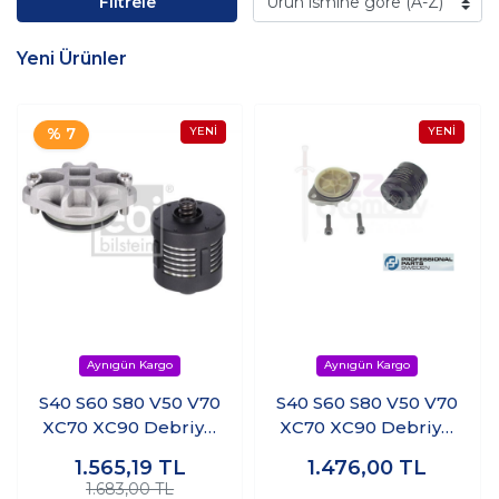
Filtrele
Yeni Ürünler
% 7
S40 S60 S80 V50 V70
S40 S60 S80 V50 V70
XC70 XC90 Debriyaj
XC70 XC90 Debriyaj
Haldex Yağ Filtre Kiti
Haldex Yağ Filtre Kiti
1.565,19
TL
1.476,00
TL
1.683,00 TL