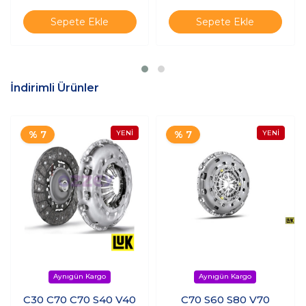
Sepete Ekle
Sepete Ekle
İndirimli Ürünler
% 7
% 7
C30 C70 C70 S40 V40
C70 S60 S80 V70