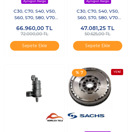
C30, C70, S40, V50,
C30, C70, S40, V50,
S60, S70, S80, V70
S60, S70, S80, V70
DEBRİYAJ
Volant Manuel
66.960,00
TL
47.081,25
TL
SET+VOLANT+BİLYA
72.000,00 TL
50.625,00 TL
Sepete Ekle
Sepete Ekle
% 7