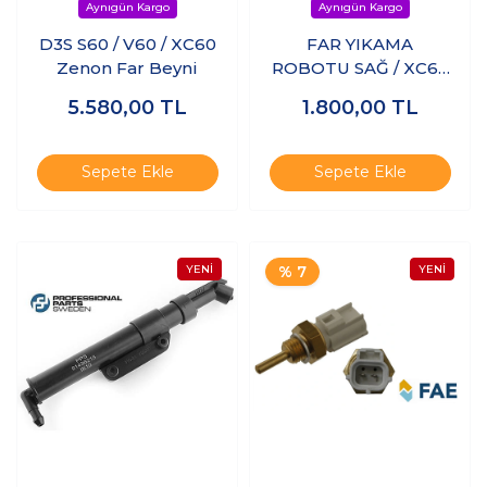
D3S S60 / V60 / XC60
FAR YIKAMA
Zenon Far Beyni
ROBOTU SAĞ / XC60
'09 -'13
5.580,00
TL
1.800,00
TL
Sepete Ekle
Sepete Ekle
% 7