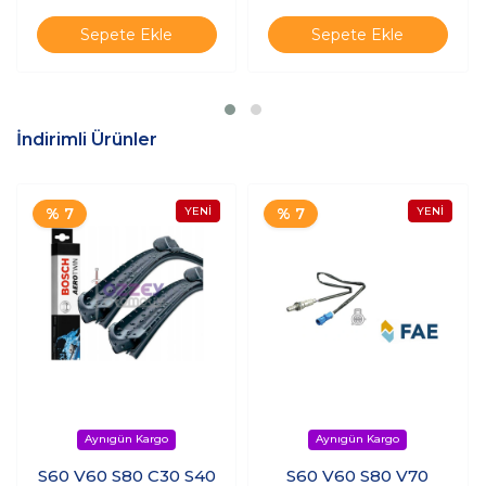
Sepete Ekle
Sepete Ekle
İndirimli Ürünler
% 7
% 7
S60 V60 S80 C30 S40
S60 V60 S80 V70