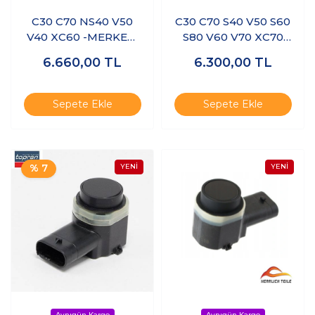
C30 C70 NS40 V50
C30 C70 S40 V50 S60
V40 XC60 -MERKEZİ
S80 V60 V70 XC70
KİLİT KONTROL
XC60 XC90- YAĞ
6.660,00
TL
6.300,00
TL
MODÜLÜ
SEVİYE SENSÖRÜ
Sepete Ekle
Sepete Ekle
% 7