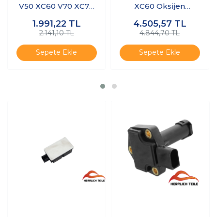
V50 XC60 V70 XC70
XC60 Oksijen
Ön Cam Silecek
Sensörü Arka
1.991,22
TL
4.505,57
TL
Lastiği Takım
2.141,10 TL
4.844,70 TL
Sepete Ekle
Sepete Ekle