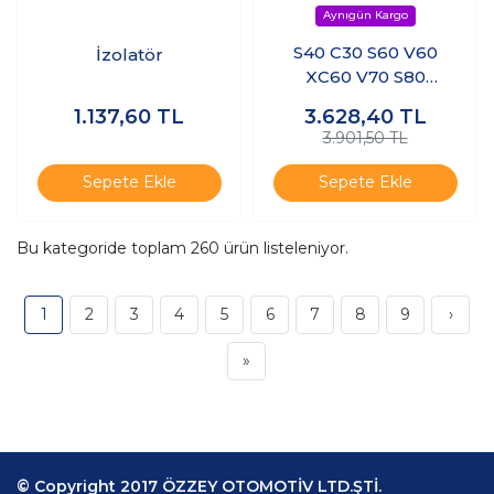
S40 C30 S60 V60
İzolatör
XC60 V70 S80
Katalitik Konvertör
1.137,60
TL
3.628,40
TL
Basınç Sensörü
3.901,50 TL
Sepete Ekle
Sepete Ekle
Bu kategoride toplam
260
ürün listeleniyor.
1
2
3
4
5
6
7
8
9
›
»
© Copyright 2017 ÖZZEY OTOMOTİV LTD.ŞTİ.