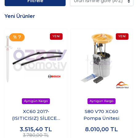
Filtrele
Yeni Ürünler
% 7
XC60 2017-
S80 V70 XC60
(ISITICISIZ) SİLECEK
Pompa Ünitesi
ÖN CAM
3.515,40
TL
8.010,00
TL
3.780,00 TL