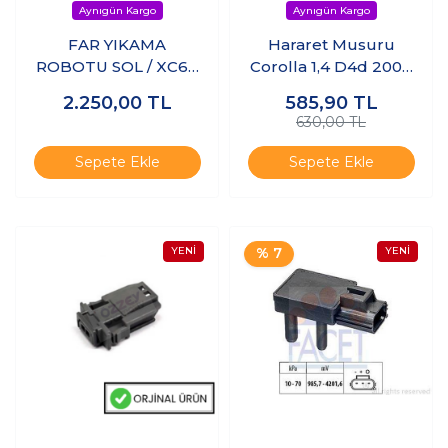
FAR YIKAMA
Hararet Musuru
ROBOTU SOL / XC60
Corolla 1,4 D4d 2004
'14 -'17
- 2007 Accord 2,2
2.250,00
TL
585,90
TL
2005 - 2008 - Yarıs
630,00 TL
2005 -2011 - Rav4
2006
Sepete Ekle
Sepete Ekle
% 7