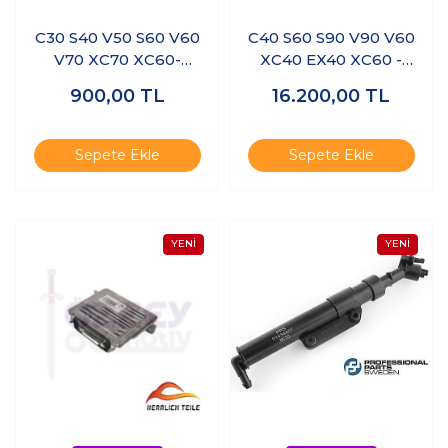
C30 S40 V50 S60 V60
C40 S60 S90 V90 V60
V70 XC70 XC60-
XC40 EX40 XC60 -
TAVAN AÇMA
KAMERA (ÖN-ARKA
900,00
TL
16.200,00
TL
DÜĞMESİ
VE AYNA İÇİN)
Sepete Ekle
Sepete Ekle