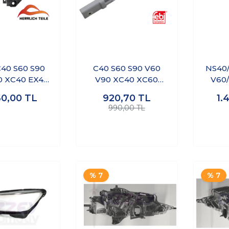
40 S60 S90
C40 S60 S90 V60
NS40/
0 XC40 EX40
V90 XC40 XC60
V60/
XC90- CAM
XC90 Abs Hız
K
60,00
TL
920,70
TL
1.
KANİZMA
Sensörü Sağa ve
990,00 TL
U ARKA SOL
Sola Uyumlu
% 7
% 7