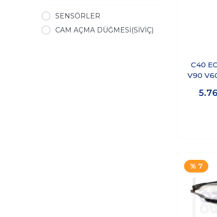
SENSÖRLER
CAM AÇMA DÜĞMESİ(SİVİÇ)
C40 EC
V90 V6
XC60 
5.7
ME
MOTOR
% 7