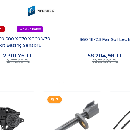
60 S80 XC70 XC60 V70
S60 16-23 Far Sol Ledl
kıt Basınç Sensörü
2.301,75
TL
58.204,98
TL
2.475,00 TL
62.586,00 TL
% 7