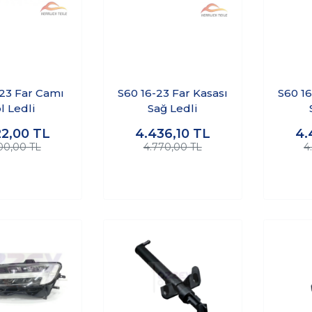
-23 Far Camı
S60 16-23 Far Kasası
S60 16
l Ledli
Sağ Ledli
22,00
TL
4.436,10
TL
4.
00,00 TL
4.770,00 TL
4