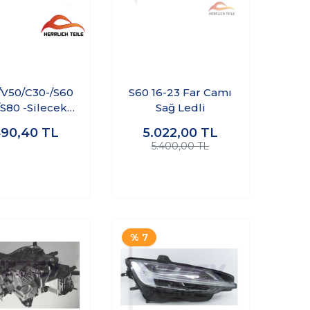
V50/C30-/S60
S60 16-23 Far Camı
S80 -Silecek
Sağ Ledli
iti Ön Cam
490,40
TL
5.022,00
TL
5.400,00 TL
% 7