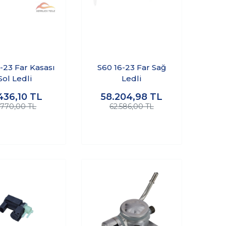
-23 Far Kasası
S60 16-23 Far Sağ
Sol Ledli
Ledli
436,10
TL
58.204,98
TL
.770,00 TL
62.586,00 TL