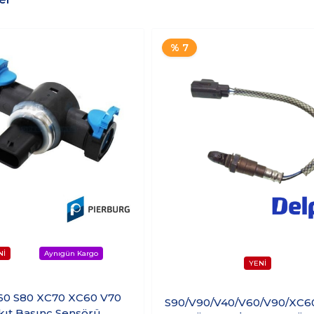
% 7
60 S80 XC70 XC60 V70
S90/V90/V40/V60/V90/XC6
kıt Basınç Sensörü