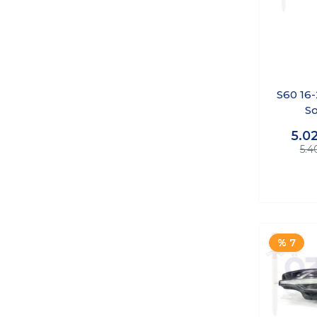
S60 16
So
5.0
5.4
% 7