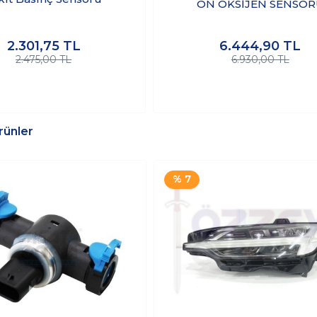
ÖN OKSİJEN SENSÖR
2.301,75
TL
6.444,90
TL
2.475,00 TL
6.930,00 TL
Ürünler
% 7