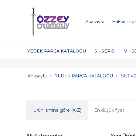
Anasayfa
Hakkımızd
YEDEK PARÇA KATALOĞU
S - SERİSİ
V - S
Anasayfa
YEDEK PARÇA KATALOĞU
S60 V6
Ürün ismine göre (A-Z)
En düşük fiyat
Alt Kategoriler
Yeni Ürünl