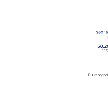
S60 16
58.2
62.
Bu kategor