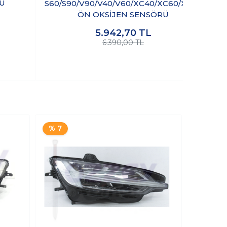
Ü
S60/S90/V90/V40/V60/XC40/XC60/XC90
ÖN OKSİJEN SENSÖRÜ
5.942,70
TL
6.390,00 TL
% 7
% 7