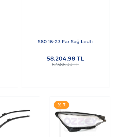
S60 16-
i
S60 16-23 Far Sağ Ledli
58.204,98
TL
62.586,00 TL
% 7