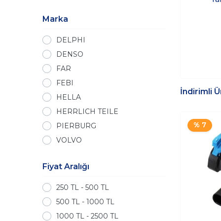
Marka
DELPHI
DENSO
FAR
FEBI
İndirimli 
HELLA
HERRLICH TEILE
% 7
PIERBURG
VOLVO
Fiyat Aralığı
250 TL - 500 TL
500 TL - 1000 TL
1000 TL - 2500 TL