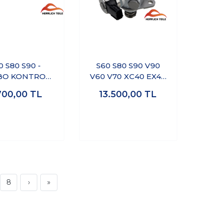
0 S80 S90 -
S60 S80 S90 V90
BO KONTROL
V60 V70 XC40 EX40
LFİ D4-D5
XC60 XC70 XC90-
700,00
TL
13.500,00
TL
YÜKSEK BASINÇ
POMPASI
8
›
»