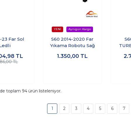
-23 Far Sol
S60 2014-2020 Far
S6
Ledli
Yıkama Robotu Sağ
TUR
VA
04,98
TL
1.350,00
TL
2.
586,00 TL
ide toplam
94
ürün listeleniyor.
1
2
3
4
5
6
7