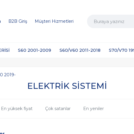
a
B2B Giriş
Müşteri Hizmetleri
ERİSİ
S60 2001-2009
S60/V60 2011-2018
S70/V70 1
0 2019-
ELEKTRİK SİSTEMİ
En yüksek fiyat
Çok satanlar
En yeniler
er