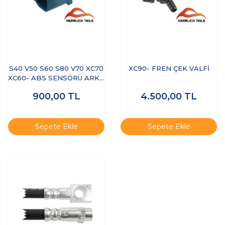
S40 V50 S60 S80 V70 XC70
XC90- FREN ÇEK VALFİ
XC60- ABS SENSÖRÜ ARKA
(AWD,FWD)
900,00
TL
4.500,00
TL
Sepete Ekle
Sepete Ekle