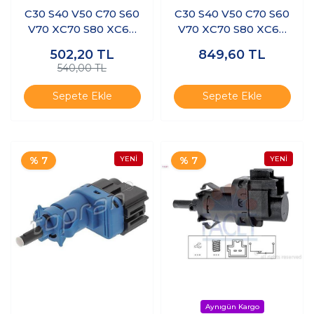
C30 S40 V50 C70 S60
C30 S40 V50 C70 S60
V70 XC70 S80 XC60
V70 XC70 S80 XC60
XC90 Vakum Pompa
XC90 Vakum Pompa
502,20
TL
849,60
TL
Contası 2.4 Dizel
Contası 2.4 Dizel
540,00 TL
Sepete Ekle
Sepete Ekle
% 7
% 7