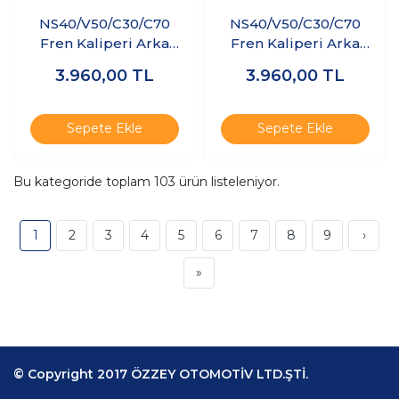
NS40/V50/C30/C70
NS40/V50/C30/C70
Fren Kaliperi Arka
Fren Kaliperi Arka
Sağ
Sol
3.960,00
TL
3.960,00
TL
Sepete Ekle
Sepete Ekle
Bu kategoride toplam
103
ürün listeleniyor.
1
2
3
4
5
6
7
8
9
›
»
© Copyright 2017 ÖZZEY OTOMOTİV LTD.ŞTİ.