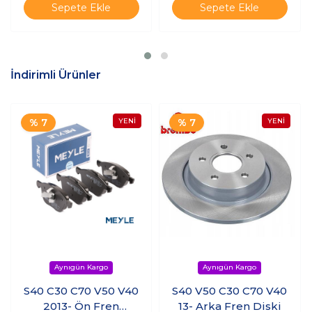
Sepete Ekle
Sepete Ekle
İndirimli Ürünler
% 7
% 7
S40 C30 C70 V50 V40
S40 V50 C30 C70 V40
2013- Ön Fren
13- Arka Fren Diski