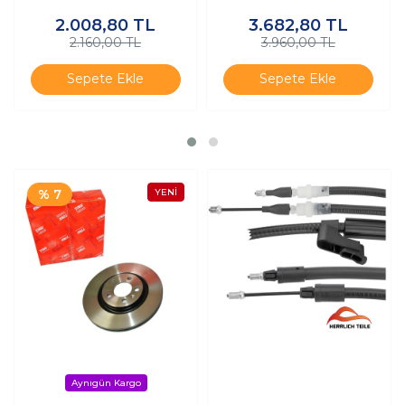
Balatası
2.008,80
TL
3.682,80
TL
2.160,00 TL
3.960,00 TL
Sepete Ekle
Sepete Ekle
% 7