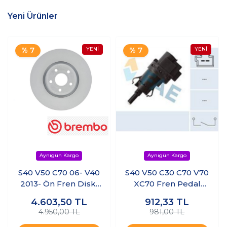
Yeni Ürünler
% 7
% 7
S40 V50 C70 06- V40
S40 V50 C30 C70 V70
2013- Ön Fren Diski
XC70 Fren Pedal
16,5 İnç
Sivici
4.603,50
TL
912,33
TL
4.950,00 TL
981,00 TL