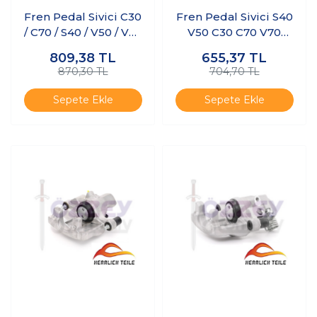
Fren Pedal Sivici C30
Fren Pedal Sivici S40
/ C70 / S40 / V50 / V40
V50 C30 C70 V70
/V40 CC
XC70
809,38
TL
655,37
TL
870,30 TL
704,70 TL
Sepete Ekle
Sepete Ekle