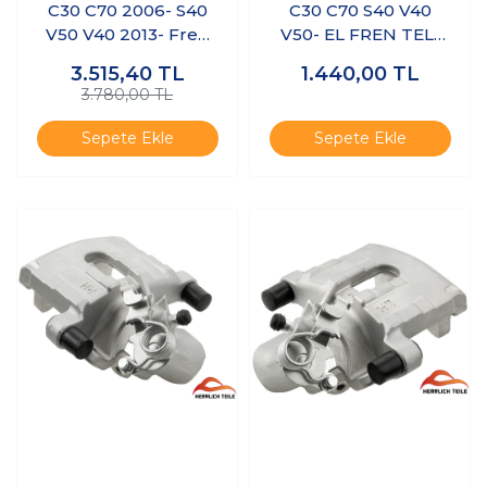
C30 C70 2006- S40
C30 C70 S40 V40
V50 V40 2013- Fren
V50- EL FREN TELİ
Diski Arka
ARKA SAĞ SOL
3.515,40
TL
1.440,00
TL
TAKIM
3.780,00 TL
Sepete Ekle
Sepete Ekle