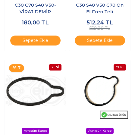
C30 C70 S40 V50-
C30 S40 V50 C70 Ön
VİRAJ DEMİR
El Fren Teli
LASTİĞİ ÖN
180,00
TL
512,24
TL
550,80 TL
Sepete Ekle
Sepete Ekle
% 7