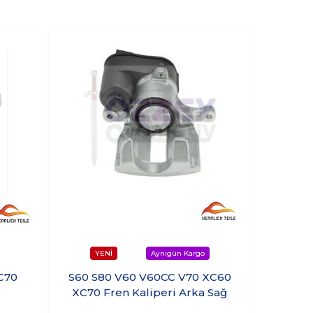
C70
S60 S80 V60 V60CC V70 XC60
V60 S
l
XC70 Fren Kaliperi Arka Sağ
Motorl