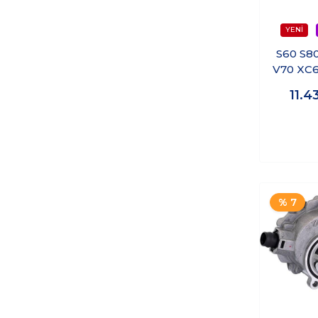
S60 S8
V70 XC6
Kalipe
11.4
% 7