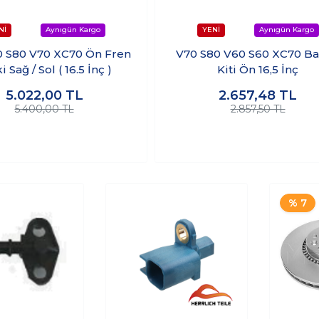
0 S80 V70 XC70 Ön Fren
V70 S80 V60 S60 XC70 Ba
i Sağ / Sol ( 16.5 İnç )
Kiti Ön 16,5 İnç
5.022,00
TL
2.657,48
TL
5.400,00 TL
2.857,50 TL
% 7