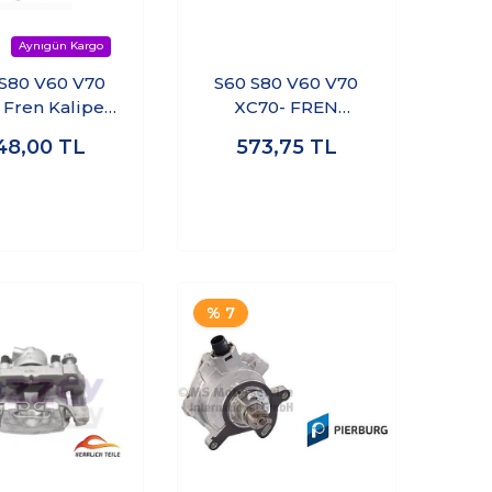
S80 V60 V70
S60 S80 V60 V70
er
XC70- FREN
Yayı
HORTUMU ÖN SAĞ
48,00
TL
573,75
TL
SOL
% 7