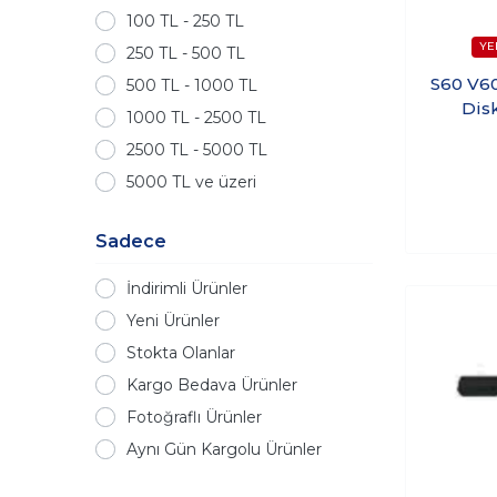
FERODO
100 TL - 250 TL
FOMOCO
250 TL - 500 TL
FRENDİ
S60 V6
500 TL - 1000 TL
FROW
Disk
1000 TL - 2500 TL
FTE
2500 TL - 5000 TL
HERRLICH TEILE
5000 TL ve üzeri
JURID
LONGSERNG
Sadece
MEYLE
İndirimli Ürünler
MGA
Yeni Ürünler
PEUGEOT
Stokta Olanlar
PIERBURG
Kargo Bedava Ürünler
PROPARTS
Fotoğraflı Ürünler
REMSA
Aynı Gün Kargolu Ürünler
SWAPP
TEXTAR