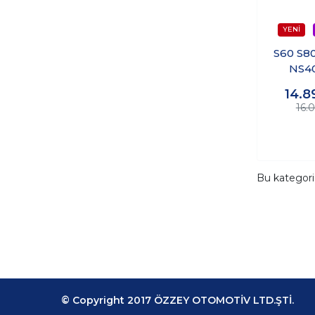
S60 S8
NS40
Vaku
14.8
16.
Bu kategor
© Copyright 2017 ÖZZEY OTOMOTİV LTD.ŞTİ.