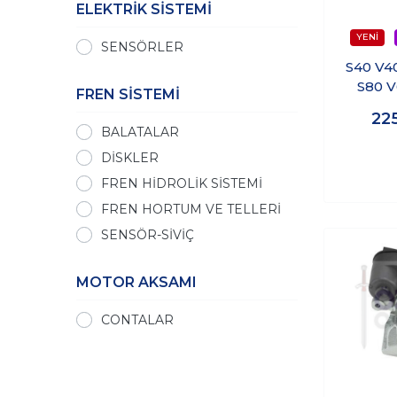
ELEKTRİK SİSTEMİ
TOPRAN
SENSÖRLER
TRW
S40 V4
VOLVO
S80 
FREN SİSTEMİ
WALBURG
Pompa 
22
ZIMMERMANN
BALATALAR
DİSKLER
FREN HİDROLİK SİSTEMİ
FREN HORTUM VE TELLERİ
SENSÖR-SİVİÇ
MOTOR AKSAMI
CONTALAR