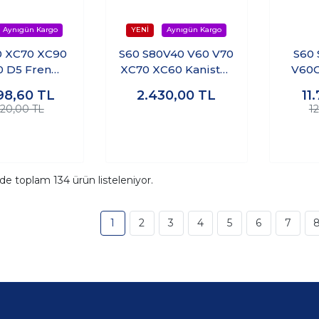
0 XC70 XC90
S60 S80V40 V60 V70
S60 
 D5 Fren
XC70 XC60 Kanister
V60C
m Pompası
Selenoid Valfi
Kal
98,60
TL
2.430,00
TL
11
020,00 TL
1
ide toplam
134
ürün listeleniyor.
1
2
3
4
5
6
7