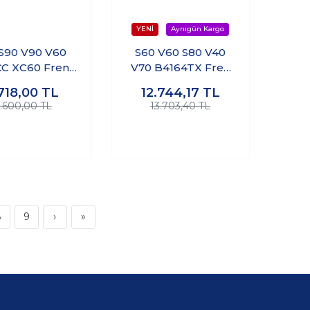
S90 V90 V60
S60 V60 S80 V40
C XC60 Fren
V70 B4164TX Fren
iperi Ön Sol
Vakum Pompası
.718,00
TL
12.744,17
TL
2.600,00 TL
13.703,40 TL
8
9
›
»