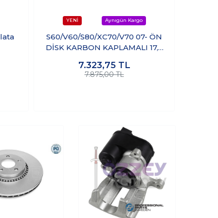
lata
S60/V60/S80/XC70/V70 07- ÖN
S60 V6
DİSK KARBON KAPLAMALI 17,5
Diski (
İNÇ (336MM)
7.323,75
TL
7.875,00 TL