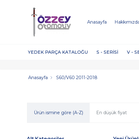
Anasayfa
Hakkımızd
YEDEK PARÇA KATALOĞU
S - SERİSİ
V - S
Anasayfa
S60/V60 2011-2018
Ürün ismine göre (A-Z)
En düşük fiyat
Alt Kategoriler
Yeni Ürünl