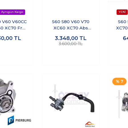
0 V60 V60CC
S60 S80 V60 V70
S60 
0 XC70 Fren
XC60 XC70 Abs
XC70 Fren Kalip
ri Arka Sağ
Sensörü Arka
30,00
TL
3.348,00
TL
6
3.600,00 TL
% 7