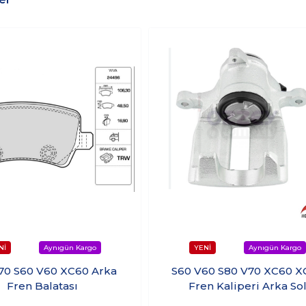
70 S60 V60 XC60 Arka
S60 V60 S80 V70 XC60 X
Fren Balatası
Fren Kaliperi Arka So