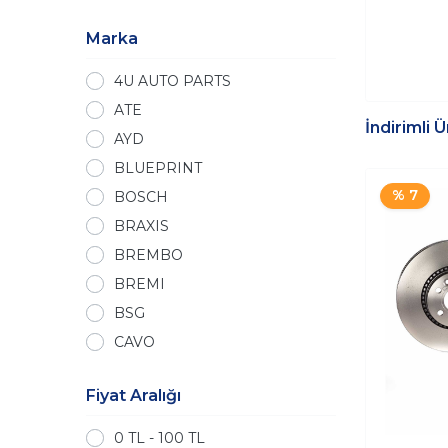
Marka
4U AUTO PARTS
ATE
İndirimli 
AYD
BLUEPRINT
% 7
BOSCH
BRAXIS
BREMBO
BREMI
BSG
CAVO
CORTECO
Fiyat Aralığı
DELPHI
FEBI
0 TL - 100 TL