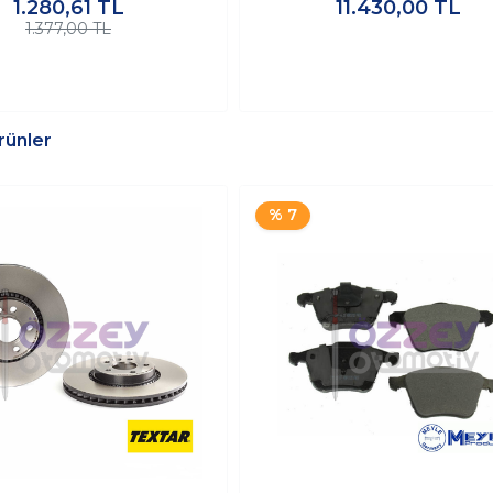
1.280,61
TL
11.430,00
TL
1.377,00 TL
Ürünler
% 7