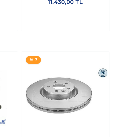
11.430,00
TL
% 7
% 7