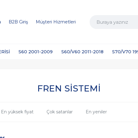
a
B2B Giriş
Müşteri Hizmetleri
ERİSİ
S60 2001-2009
S60/V60 2011-2018
S70/V70 1
FREN SİSTEMİ
En yüksek fiyat
Çok satanlar
En yeniler
er