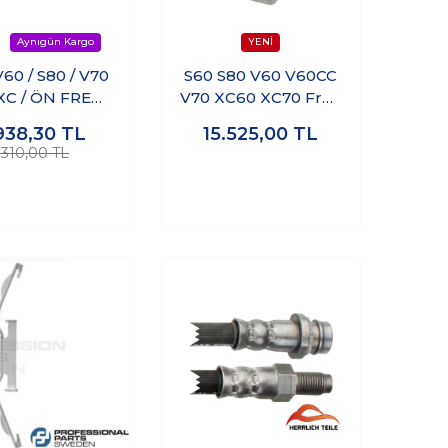
V60 / S80 / V70
S60 S80 V60 V60CC
XC / ÖN FREN
V70 XC60 XC70 Fren
SKİ 16,5 inç
Kaliperi Arka Sağ
938,30
TL
15.525,00
TL
(316MM)
.310,00 TL