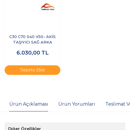
C30 C70 S40 V50- AKİS
TAŞIYICI SAĞ ARKA
6.030,00
TL
Sepete Ekle
Ürün Açıklaması
Ürün Yorumları
Teslimat V
Diğer Özellikler