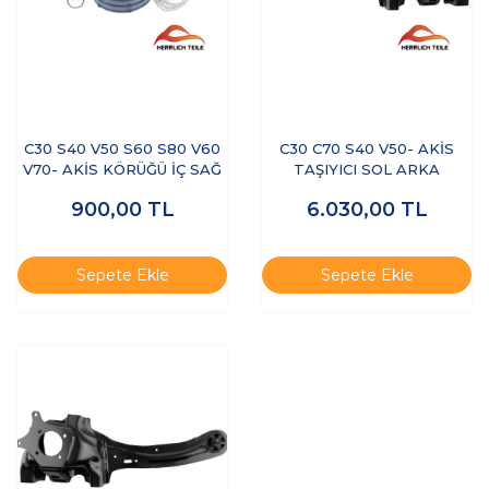
C30 S40 V50 S60 S80 V60
C30 C70 S40 V50- AKİS
V70- AKİS KÖRÜĞÜ İÇ SAĞ
TAŞIYICI SOL ARKA
900,00
TL
6.030,00
TL
Sepete Ekle
Sepete Ekle