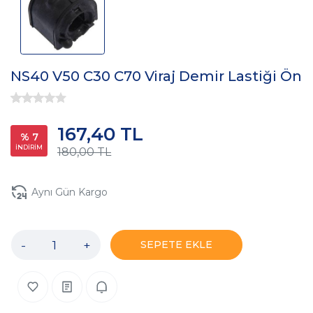
NS40 V50 C30 C70 Viraj Demir Lastiği Ön
167,40 TL
% 7
İNDİRİM
180,00 TL
Aynı Gün Kargo
-
+
SEPETE EKLE