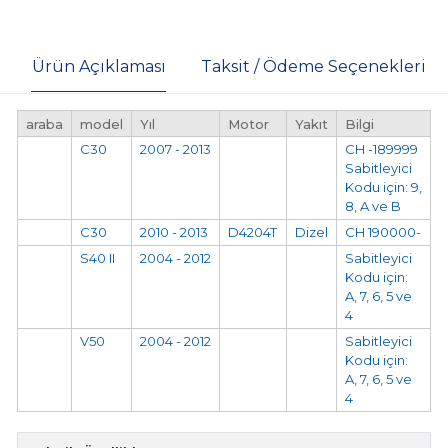
Ürün Açıklaması
Taksit / Ödeme Seçenekleri
araba
model
Yıl
Motor
Yakıt
Bilgi
C30
2007 - 2013
CH -189999
Sabitleyici
Kodu için: 9,
8, A ve B
C30
2010 - 2013
D4204T
Dizel
CH 190000-
S40 II
2004 - 2012
Sabitleyici
Kodu için:
A, 7, 6, 5 ve
4
V50
2004 - 2012
Sabitleyici
Kodu için:
A, 7, 6, 5 ve
4