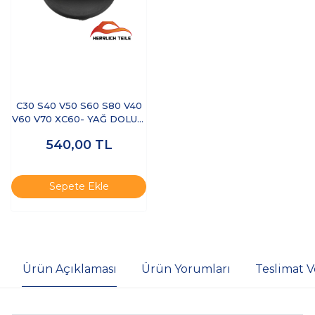
C30 S40 V50 S60 S80 V40
V60 V70 XC60- YAĞ DOLUM
KAPAĞI
540,00
TL
Sepete Ekle
Ürün Açıklaması
Ürün Yorumları
Teslimat V