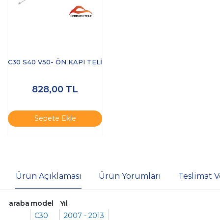
C30 S40 V50- ÖN KAPI TELİ
828,00
TL
Sepete Ekle
Ürün Açıklaması
Ürün Yorumları
Teslimat V
araba
model
Yıl
C30
2007 - 2013