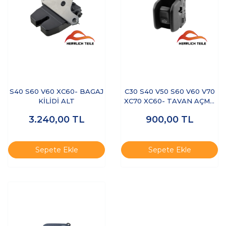
S40 S60 V60 XC60- BAGAJ
C30 S40 V50 S60 V60 V70
KİLİDİ ALT
XC70 XC60- TAVAN AÇMA
DÜĞMESİ
3.240,00
TL
900,00
TL
Sepete Ekle
Sepete Ekle