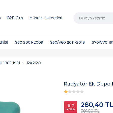
a
B2B Giriş
Müşteri Hizmetleri
ERİSİ
S60 2001-2009
S60/V60 2011-2018
S70/V70 1
0 1985-1991
RAPRO
Radyatör Ek Depo 
280,40 T
% 7
İNDİRİM
301,50 TL