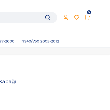
0
997-2000
NS40/V50 2005-2012
Kapağı
L