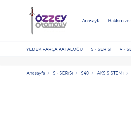
Anasayfa
Hakkımızd
YEDEK PARÇA KATALOĞU
S - SERİSİ
V - S
Anasayfa
S - SERİSİ
S40
AKS SİSTEMİ