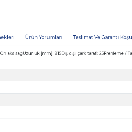
ekleri
Ürün Yorumları
Teslimat Ve Garanti Koşul
 sagUzunluk [mm]: 815Dış dişli çark tarafı: 25Frenleme / Tahrik 