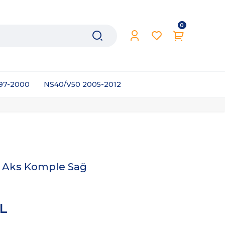
0
997-2000
NS40/V50 2005-2012
4 Aks Komple Sağ
TL