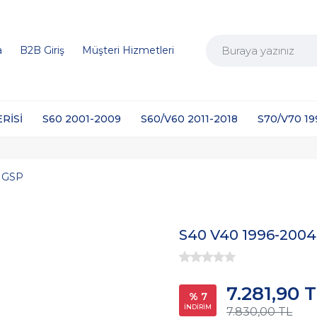
a
B2B Giriş
Müşteri Hizmetleri
ERİSİ
S60 2001-2009
S60/V60 2011-2018
S70/V70 1
GSP
S40 V40 1996-200
7.281,90 
% 7
İNDİRİM
7.830,00 TL