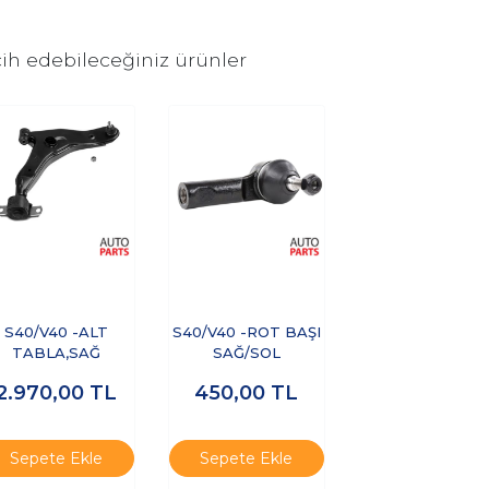
ih edebileceğiniz ürünler
S40/V40 -ALT
S40/V40 -ROT BAŞI
TABLA,SAĞ
SAĞ/SOL
2.970,00
TL
450,00
TL
Sepete Ekle
Sepete Ekle