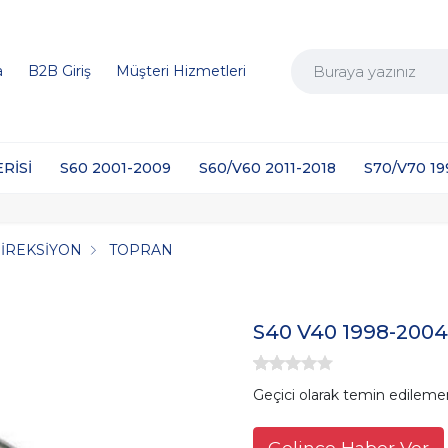
a
B2B Giriş
Müşteri Hizmetleri
ERİSİ
S60 2001-2009
S60/V60 2011-2018
S70/V70 1
DİREKSİYON
TOPRAN
S40 V40 1998-2004
Geçici olarak temin edileme
Gelince Haber Ver