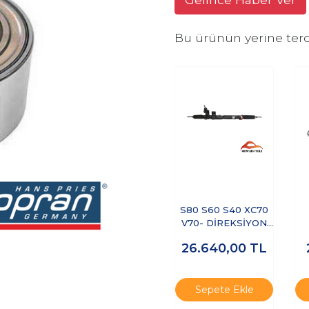
Bu ürünün yerine terc
S80 S60 S40 XC70
V70- DİREKSİYON
KUTUSU HİDROLİK
26.640,00
TL
HIZA DUYARLI
Sepete Ekle