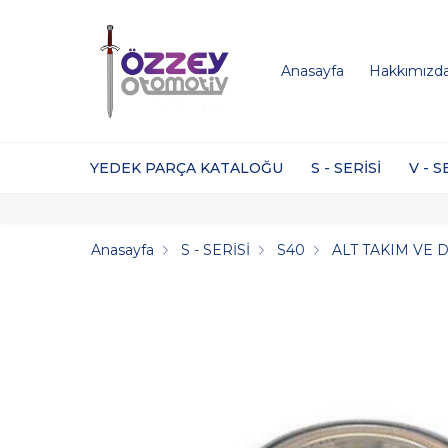
Anasayfa
Hakkımızd
YEDEK PARÇA KATALOĞU
S - SERİSİ
V - S
Anasayfa
S - SERİSİ
S40
ALT TAKIM VE 