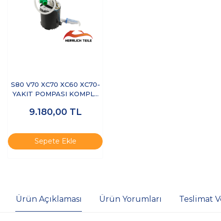
S80 V70 XC70 XC60 XC70-
YAKIT POMPASI KOMPLE
ŞAMANDIRA
9.180,00
TL
Sepete Ekle
Ürün Açıklaması
Ürün Yorumları
Teslimat V