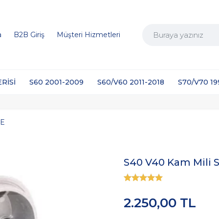
a
B2B Giriş
Müşteri Hizmetleri
ERİSİ
S60 2001-2009
S60/V60 2011-2018
S70/V70 1
LE
S40 V40 Kam Mili 
2.250,00 TL