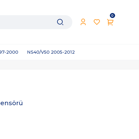
0
997-2000
NS40/V50 2005-2012
Sensörü