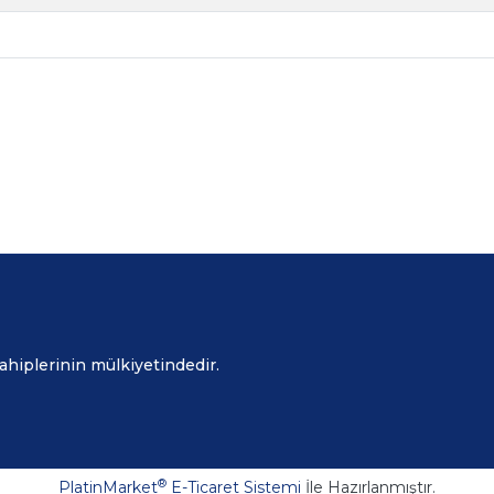
sahiplerinin mülkiyetindedir.
®
PlatinMarket
E-Ticaret Sistemi
İle Hazırlanmıştır.