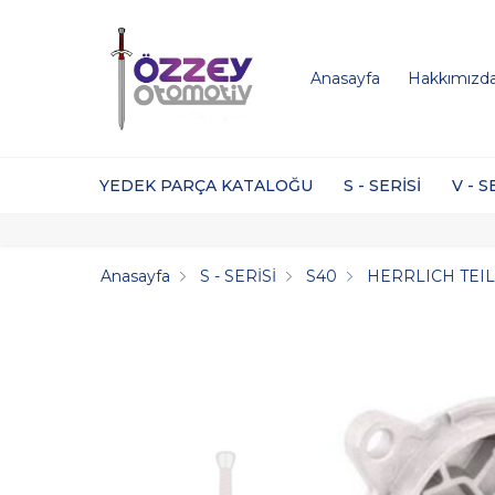
Anasayfa
Hakkımızd
YEDEK PARÇA KATALOĞU
S - SERİSİ
V - S
Anasayfa
S - SERİSİ
S40
HERRLICH TEI