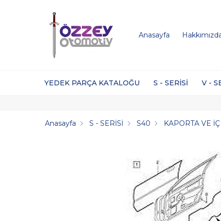
Anasayfa
Hakkımızd
YEDEK PARÇA KATALOĞU
S - SERİSİ
V - S
Anasayfa
S - SERİSİ
S40
KAPORTA VE İ