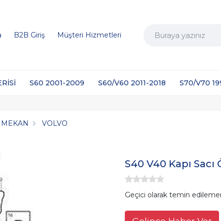
a
B2B Giriş
Müşteri Hizmetleri
ERİSİ
S60 2001-2009
S60/V60 2011-2018
S70/V70 1
Ç MEKAN
VOLVO
S40 V40 Kapı Sacı 
Geçici olarak temin edileme
Gelince Haber Ver