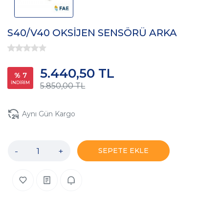
S40/V40 OKSİJEN SENSÖRÜ ARKA
5.440,50 TL
% 7
İNDİRİM
5.850,00 TL
Aynı Gün Kargo
-
+
SEPETE EKLE