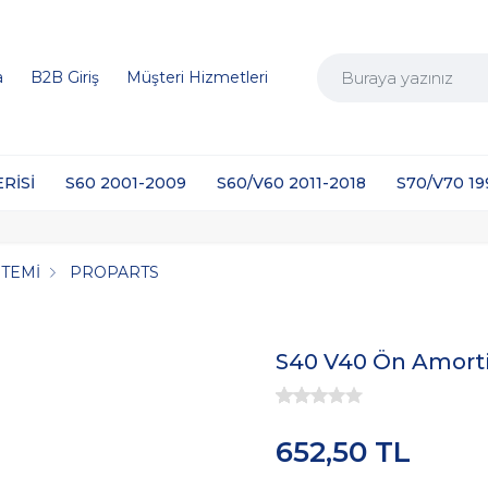
a
B2B Giriş
Müşteri Hizmetleri
ERİSİ
S60 2001-2009
S60/V60 2011-2018
S70/V70 1
STEMİ
PROPARTS
S40 V40 Ön Amorti
652,50 TL