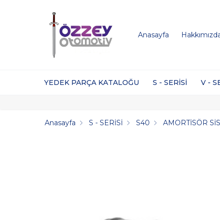
Anasayfa
Hakkımızd
YEDEK PARÇA KATALOĞU
S - SERİSİ
V - S
Anasayfa
S - SERİSİ
S40
AMORTİSÖR Sİ