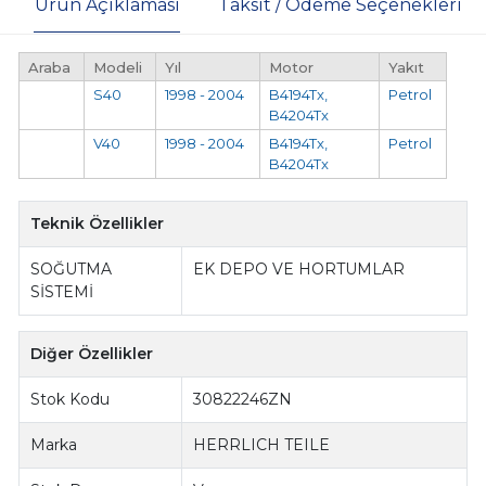
Ürün Açıklaması
Taksit / Ödeme Seçenekleri
Araba
Modeli
Yıl
Motor
Yakıt
S40
1998 - 2004
B4194Tx,
Petrol
B4204Tx
V40
1998 - 2004
B4194Tx,
Petrol
B4204Tx
Teknik Özellikler
SOĞUTMA
EK DEPO VE HORTUMLAR
SİSTEMİ
Diğer Özellikler
Stok Kodu
30822246ZN
Marka
HERRLICH TEILE