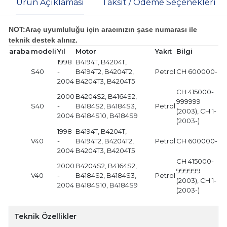
Ürün Açıklaması
Taksit / Ödeme Seçenekleri
NOT:Araç uyumluluğu için aracınızın şase numarası ile
teknik destek alınız.
araba
modeli
Yıl
Motor
Yakıt
Bilgi
1998
B4194T, B4204T,
S40
-
B4194T2, B4204T2,
Petrol
CH 600000-
2004
B4204T3, B4204T5
CH 415000-
2000
B4204S2, B4164S2,
999999
S40
-
B4184S2, B4184S3,
Petrol
(2003), CH 1-
2004
B4184S10, B4184S9
(2003-)
1998
B4194T, B4204T,
V40
-
B4194T2, B4204T2,
Petrol
CH 600000-
2004
B4204T3, B4204T5
CH 415000-
2000
B4204S2, B4164S2,
999999
V40
-
B4184S2, B4184S3,
Petrol
(2003), CH 1-
2004
B4184S10, B4184S9
(2003-)
Teknik Özellikler