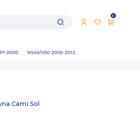
0
997-2000
NS40/V50 2005-2012
yna Camı Sol