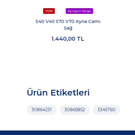
S40 V40 S70 V70 Ayna Camı
Sağ
1.440,00
TL
Ürün Etiketleri
30864231
30865852
3345760