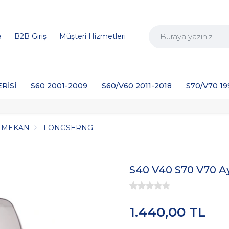
a
B2B Giriş
Müşteri Hizmetleri
ERİSİ
S60 2001-2009
S60/V60 2011-2018
S70/V70 1
Ç MEKAN
LONGSERNG
S40 V40 S70 V70 A
1.440,00 TL