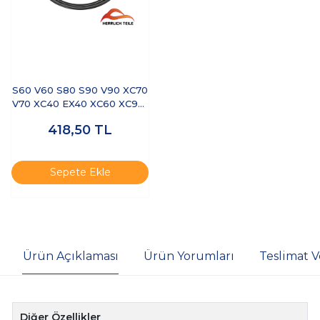
S60 V60 S80 S90 V90 XC70
V70 XC40 EX40 XC60 XC90-
OTOMATİK ŞANZIMAN YAĞ
418,50
TL
KEÇESİ
Sepete Ekle
Ürün Açıklaması
Ürün Yorumları
Teslimat V
Diğer Özellikler