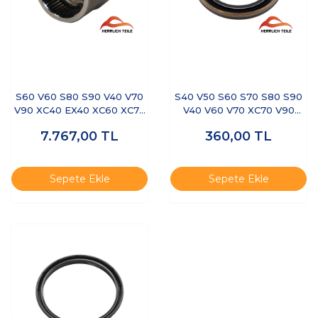
S60 V60 S80 S90 V40 V70
S40 V50 S60 S70 S80 S90
V90 XC40 EX40 XC60 XC70
V40 V60 V70 XC70 V90
XC90- ŞANZIMAN ARA
XC40 EX40 XC60 XC90-
7.767,00
TL
360,00
TL
MANŞONU
AKİS KEÇESİ ARA
ŞANZIMAN
Sepete Ekle
Sepete Ekle